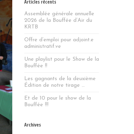
Articles récents
Assemblée générale annuelle
2026 de la Bouffée d’Air du
KRTB
Offre d’emploi pour adjoint.e
administratif.ve
Une playlist pour le Show de la
Bouffée !!
Les gagnants de la deuxième
Édition de notre tirage …
Et de 10 pour le show de la
Bouffée !!!
Archives