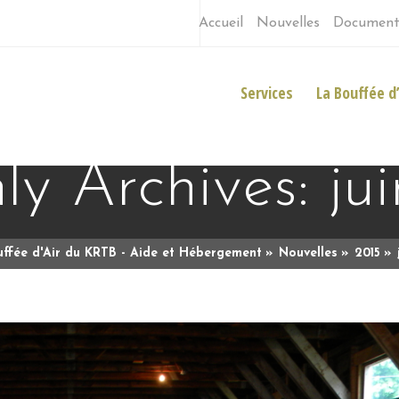
Accueil
Nouvelles
Document
Services
La Bouffée d’
y Archives: ju
uffée d'Air du KRTB - Aide et Hébergement
Nouvelles
2015