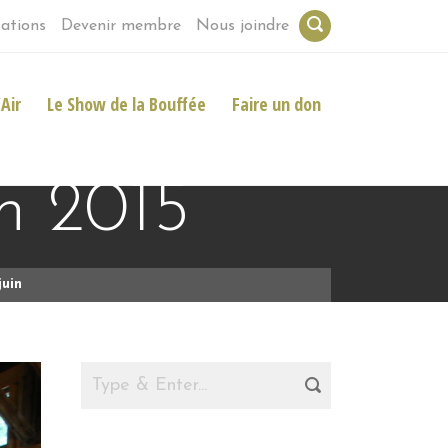
ations
Devenir membre
Nous joindre
Air
Le Show de la Bouffée
Faire un don
in 2015
juin