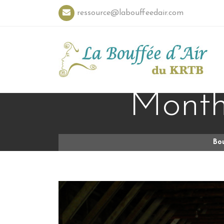
ressource@labouffeedair.com
Monthl
Bo