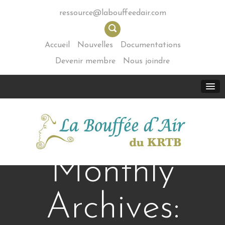
ressource@labouffeedair.com
Accueil
Nouvelles
Documentations
Devenir membre
Nous joindre
Monthly
Archives: