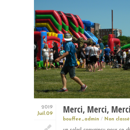
Merci, Merci, Merci 
2019
Juil.09
bouffee_admin
Non classé
un soleil convaincu pour ce d