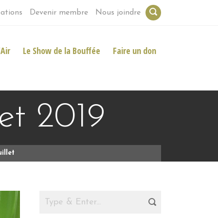
ations
Devenir membre
Nous joindre
Air
Le Show de la Bouffée
Faire un don
let 2019
uillet