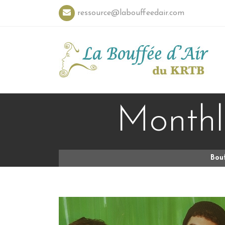
ressource@labouffeedair.com
Monthly
Bouf