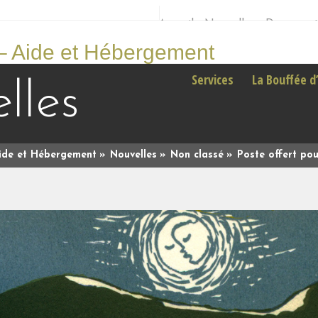
Accueil
Nouvelles
Document
Services
La Bouffée d’
lles
Aide et Hébergement
Nouvelles
Non classé
Poste offert po