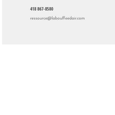
418 867-8580
ressource@labouffeedair.com