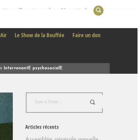
ations
Devenir membre
Nous joindre
Air
Le Show de la Bouffée
Faire un don
ur IntervenantE psychosocialE
Articles récents
Assemblée générale annuelle