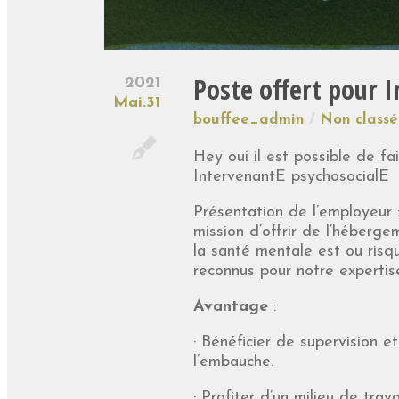
Poste offert pour 
2021
Mai.31
bouffee_admin
Non classé
Hey oui il est possible de fa
IntervenantE psychosocialE !
Présentation de l’employeur
mission d’offrir de l’héberg
la santé mentale est ou risq
reconnus pour notre expertis
Avantage
:
· Bénéficier de supervision e
l’embauche.
· Profiter d’un milieu de tra