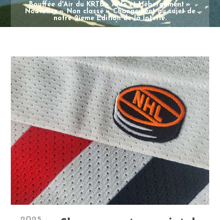
Bouffée d'Air du KRTB - Aide et Hébergement
Nouvelles
Non classé
Changement au sujet de
notre 2ieme Édition de la loterie.
2025