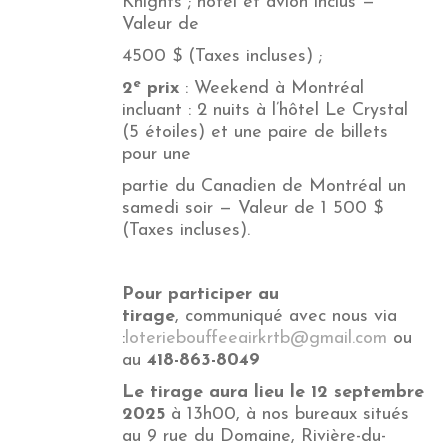
Knights ; hôtel et avion inclus —
Valeur de
4500 $ (Taxes incluses) ;
e
2
prix
: Weekend à Montréal
incluant : 2 nuits à l’hôtel Le Crystal
(5 étoiles) et une paire de billets
pour une
partie du Canadien de Montréal un
samedi soir — Valeur de 1 500 $
(Taxes incluses).
Pour participer au
tirage
, communiqué avec nous via
:
loteriebouffeeairkrtb@gmail.com
ou
au
418-863-8049
Le tirage aura lieu le 12 septembre
2025
à 13h00, à nos bureaux situés
au 9 rue du Domaine, Rivière-du-